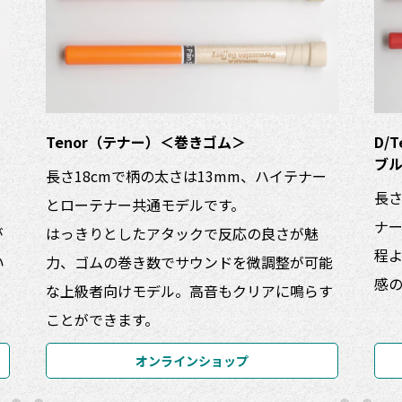
Tenor（テナー）＜巻きゴム＞
D/
ブ
長さ18cmで柄の太さは13mm、ハイテナー
長さ
とローテナー共通モデルです。
ナ
が
はっきりとしたアタックで反応の良さが魅
程
い
力、ゴムの巻き数でサウンドを微調整が可能
感
な上級者向けモデル。高音もクリアに鳴らす
ことができます。
オンラインショップ