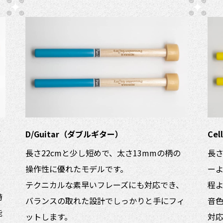
ダ
D/Guitar（ダブルギター）
Ce
長さ22cmと少し短めで、太さ13mmの柄の
長さ
操作性に優れたモデルです。
ー
テクニカルな素早いフレーズにも対応でき、
程
特
バランスの取れた設計でしっかりと手にフィ
音
能
ットします。
対